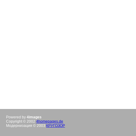
Личные ФотоАльбомы
/
А
Личные ФотоАльбомы
/
А
Личные ФотоАльбомы
/
А
ВИДЕО
Личные ФотоАльбомы
/
А
Вебкамеры
Вебкамеры
/
Чехия
Вебкамеры
/
Франция
Вебкамеры
/
Италия
Вебкамеры
/
Германия
Вебкамеры
/
Австрия
Вебкамеры
/
Бельгия
Вебкамеры
/
Швейцария
Вебкамеры
/
Великобрит
Вебкамеры
/
Нидерланды
Вебкамеры
/
Польша
Личные ФотоАльбомы
/
А
Личные ФотоАльбомы
/
А
Личные ФотоАльбомы
/
А
Личные ФотоАльбомы
/
А
Личные ФотоАльбомы
/
А
Личные ФотоАльбомы
/
А
Личные ФотоАльбомы
/
А
Powered by
4images
Copyright © 2002
4homepages.de
Личные ФотоАльбомы
/
А
Модернизация © 2003
КРУГОЗОР
Личные ФотоАльбомы
/
А
Личные ФотоАльбомы
/
А