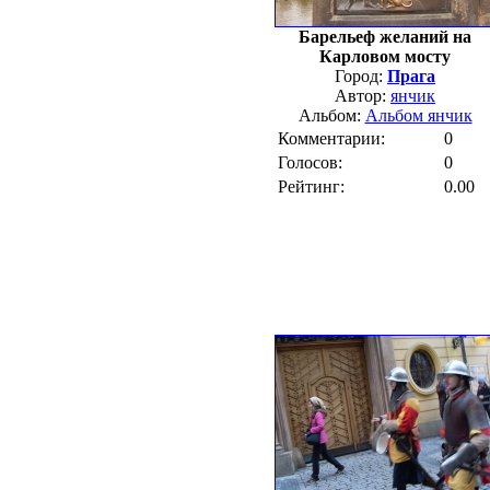
Личные ФотоАльбомы
/
А
Личные ФотоАльбомы
/
А
Барельеф желаний на
Личные ФотоАльбомы
/
А
Карловом мосту
Личные ФотоАльбомы
/
А
Город:
Прага
Личные ФотоАльбомы
/
А
Автор:
янчик
Личные ФотоАльбомы
/
А
Альбом:
Альбом янчик
Личные ФотоАльбомы
/
А
Комментарии:
0
Личные ФотоАльбомы
/
А
Голосов:
0
Личные ФотоАльбомы
/
А
Личные ФотоАльбомы
/
А
Рейтинг:
0.00
Личные ФотоАльбомы
/
А
Личные ФотоАльбомы
/
А
Личные ФотоАльбомы
/
А
Личные ФотоАльбомы
/
А
Личные ФотоАльбомы
/
А
Личные ФотоАльбомы
/
А
Личные ФотоАльбомы
/
А
Личные ФотоАльбомы
/
А
Фотки наших сотруднико
Фотки наших сотруднико
Личные ФотоАльбомы
/
А
Личные ФотоАльбомы
/
А
Личные ФотоАльбомы
/
А
Личные ФотоАльбомы
/
А
Личные ФотоАльбомы
/
А
Личные ФотоАльбомы
/
А