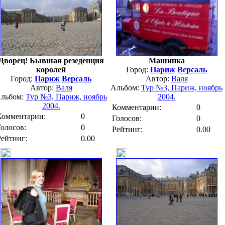
Дворец! Бывшая резеденция
Машинка
королей
Город:
Париж
Версаль
Город:
Париж
Версаль
Автор:
Валя
Автор:
Валя
Альбом:
Тур №3, Париж, ноябрь
льбом:
Тур №3, Париж, ноябрь
2004.
2004.
Комментарии:
0
Комментарии:
0
Голосов:
0
Голосов:
0
Рейтинг:
0.00
Рейтинг:
0.00