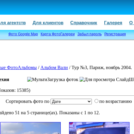
ля агентств
Для клиентов
Справочник
Галерея
О
Фото Google Map
Карта ФотоГалереи
Забыл пароль
Регистрация
ые ФотоАльбомы
/
Альбом Вали
/ Тур №3, Париж, ноябрь 2004.
ехия
Показов: 15385)
Сортировать фото по
по возрастанию
айдено 51 на 5 странице(ах). Показаны с 1 по 12.