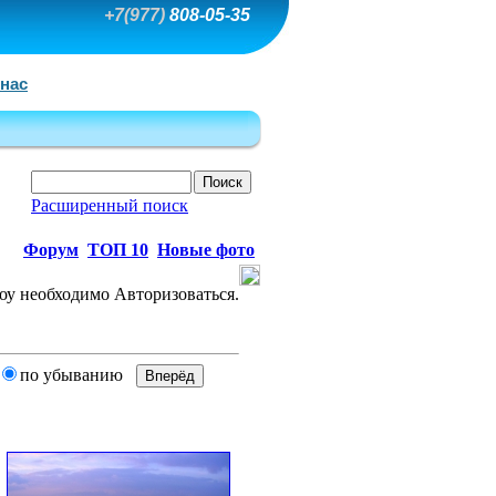
+7(977)
808-05-35
 нас
Расширенный поиск
Форум
ТОП 10
Новые фото
по убыванию