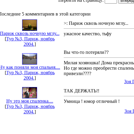
Перейти на страницу:
Последние 5 комментариев в этой категории
>: Париж сквозь ночную мглу...
Париж сквозь ночную мглу...
ужасное качество, тьфу
[
Тур №3, Париж, ноябрь
2004.
]
Вы что-то потеряли??
Милая хозяюшка! Дома прекрасн
Ну как поняли моя спальня....
Но где можно преобрести спалень
[
Тур №3, Париж, ноябрь
привезли????
2004.
]
Зоя 
ТАК ДЕРЖАТЬ!!
Ну это моя спаленка....
Умница ! юмор отличный !
[
Тур №3, Париж, ноябрь
Зоя 
2004.
]