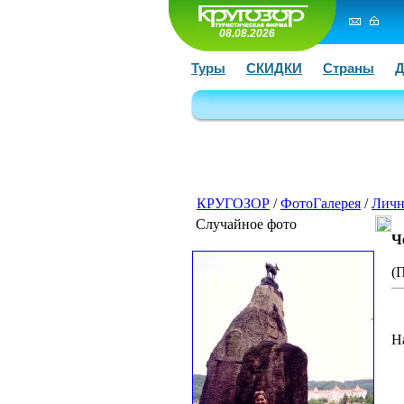
08.08.2026
Туры
СКИДКИ
Страны
Д
КРУГОЗОР
/
ФотоГалерея
/
Личн
Случайное фото
Ч
(
Н