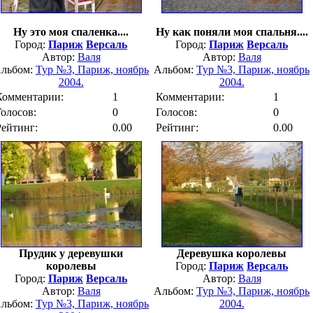
Ну это моя спаленка....
Ну как поняли моя спальня....
Город:
Париж
Версаль
Город:
Париж
Версаль
Автор:
Валя
Автор:
Валя
льбом:
Тур №3, Париж, ноябрь
Альбом:
Тур №3, Париж, ноябрь
2004.
2004.
Комментарии:
1
Комментарии:
1
Голосов:
0
Голосов:
0
Рейтинг:
0.00
Рейтинг:
0.00
Прудик у деревушки
Деревушка королевы
королевы
Город:
Париж
Версаль
Город:
Париж
Версаль
Автор:
Валя
Автор:
Валя
Альбом:
Тур №3, Париж, ноябрь
льбом:
Тур №3, Париж, ноябрь
2004.