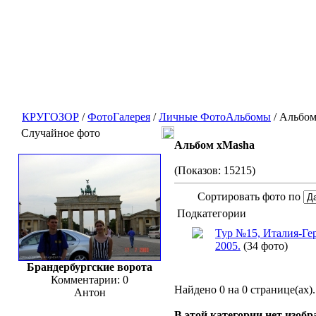
КРУГОЗОР
/
ФотоГалерея
/
Личные ФотоАльбомы
/ Альбом
Случайное фото
Альбом xMasha
(Показов: 15215)
Сортировать фото по
Подкатегории
Тур №15, Италия-Гер
2005.
(34 фото)
Брандербургские ворота
Комментарии: 0
Найдено 0 на 0 странице(ах).
Антон
В этой категории нет изоб