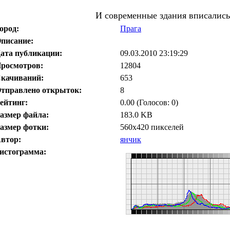
И современные здания вписались.
ород:
Прага
писание:
ата публикации:
09.03.2010 23:19:29
росмотров:
12804
качиваний:
653
тправлено открыток:
8
ейтинг:
0.00 (Голосов: 0)
азмер файла:
183.0 KB
азмер фотки:
560x420 пикселей
втор:
янчик
истограмма: