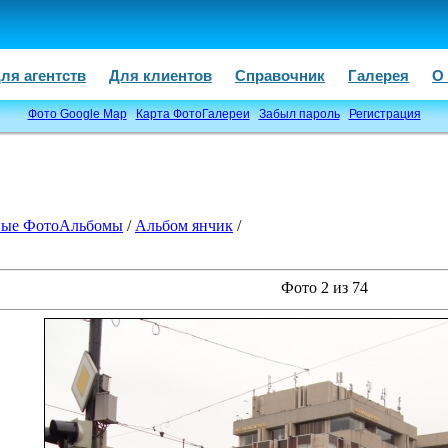
ля агентств
Для клиентов
Справочник
Галерея
О
Фото Google Map
Карта ФотоГалереи
Забыл пароль
Регистрация
ые ФотоАльбомы
/
Альбом янчик
/
Фото 2 из 74