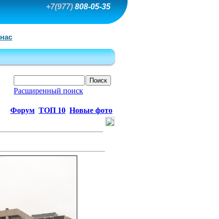
+7(977)
808-05-35
 нас
Расширенный поиск
Форум
ТОП 10
Новые фото