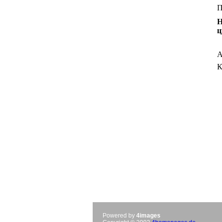
П
Н
ц
А
К
Powered by
4images