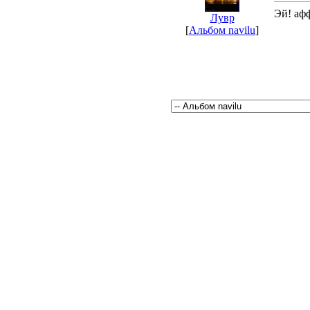
Эй! афф
Лувр
[
Альбом navilu
]