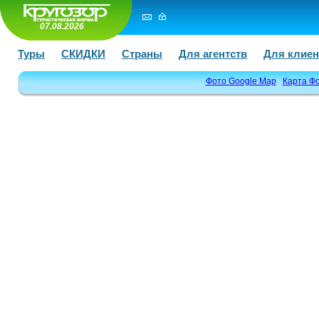
07.08.2026
Туры
СКИДКИ
Страны
Для агентств
Для клиен
Фото Google Map
Карта Ф