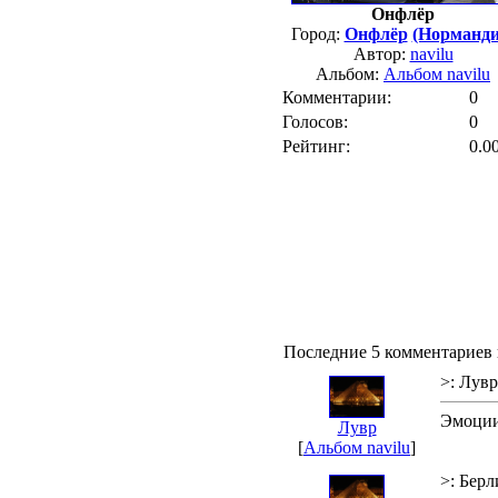
Онфлёр
Город:
Онфлёр
(Норманди
Автор:
navilu
Альбом:
Альбом navilu
Комментарии:
0
Голосов:
0
Рейтинг:
0.0
Последние 5 комментариев 
>: Лувр
Эмоции,
Лувр
[
Альбом navilu
]
>: Бер