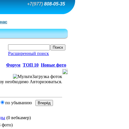
+7(977)
808-05-35
 нас
Расширенный поиск
Форум
ТОП 10
Новые фото
по убыванию
нды
(0 вебкамер)
 фото)