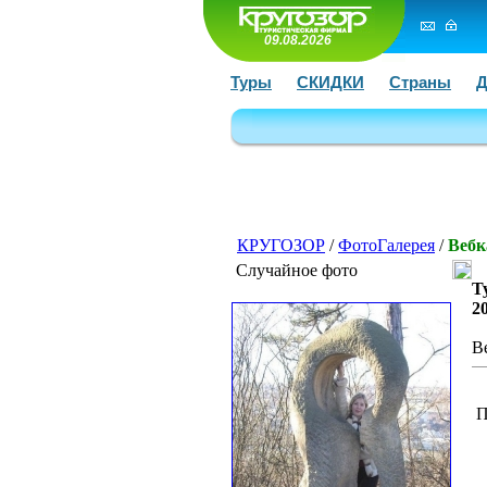
09.08.2026
Туры
СКИДКИ
Страны
Д
КРУГОЗОР
/
ФотоГалерея
/
Веб
Случайное фото
Т
2
В
П