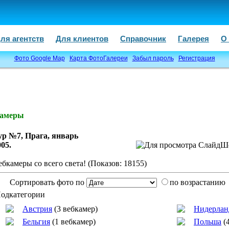
ля агентств
Для клиентов
Справочник
Галерея
О
Фото Google Map
Карта ФотоГалереи
Забыл пароль
Регистрация
камеры
ур №7, Прага, январь
005.
ебкамеры со всего света! (Показов: 18155)
Сортировать фото по
по возрастанию
одкатегории
Австрия
(3 вебкамер)
Нидерла
Бельгия
(1 вебкамер)
Польша
(4