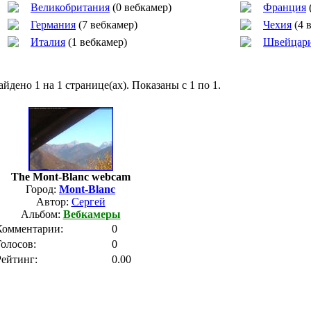
Великобритания
(0 вебкамер)
Франция
Германия
(7 вебкамер)
Чехия
(4 
Италия
(1 вебкамер)
Швейцар
айдено 1 на 1 странице(ах). Показаны с 1 по 1.
The Mont-Blanc webcam
Город:
Mont-Blanc
Автор:
Сергей
Альбом:
Вебкамеры
Комментарии:
0
Голосов:
0
Рейтинг:
0.00