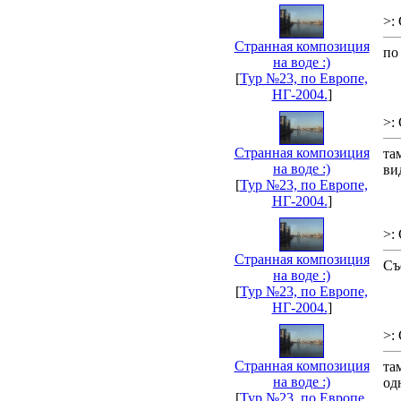
>:
Странная композиция
по
на воде :)
[
Тур №23, по Европе,
НГ-2004.
]
>:
Странная композиция
та
на воде :)
ви
[
Тур №23, по Европе,
НГ-2004.
]
>:
Странная композиция
Съ
на воде :)
[
Тур №23, по Европе,
НГ-2004.
]
>:
Странная композиция
та
на воде :)
од
[
Тур №23, по Европе,