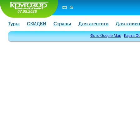
07.08.2026
Туры
СКИДКИ
Страны
Для агентств
Для клиен
Фото Google Map
Карта Ф