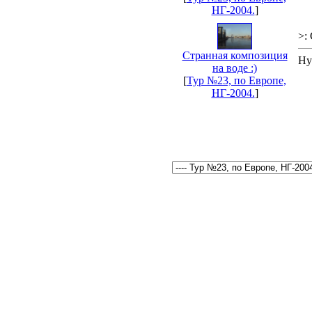
НГ-2004.
]
>:
Странная композиция
Ну
на воде :)
[
Тур №23, по Европе,
НГ-2004.
]