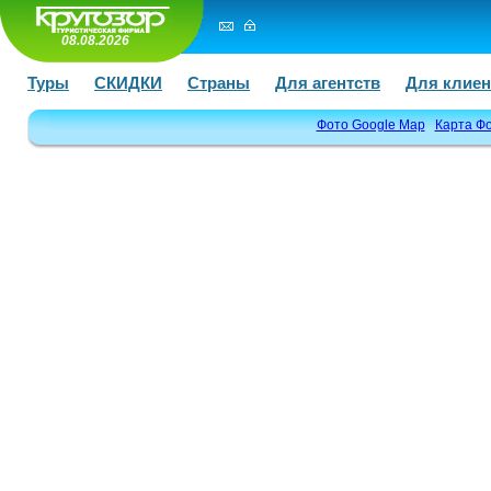
08.08.2026
Туры
СКИДКИ
Страны
Для агентств
Для клиен
Фото Google Map
Карта Ф