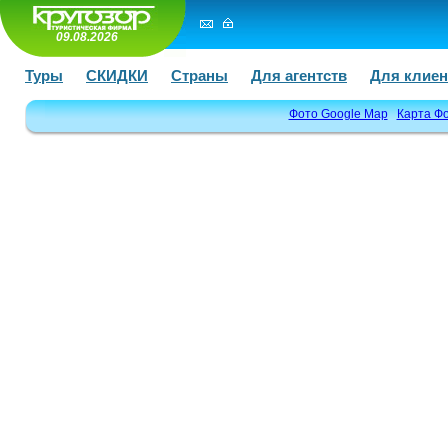
09.08.2026
Туры
СКИДКИ
Страны
Для агентств
Для клиен
Фото Google Map
Карта Ф