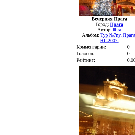
Вечерняя Прага
Город:
Прага
Автор:
libra
Альбом:
Тур №7ny, Прага
НГ-2007.
Комментарии:
0
Голосов:
0
Рейтинг:
0.0