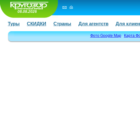
08.08.2026
Туры
СКИДКИ
Страны
Для агентств
Для клиен
Фото Google Map
Карта Ф