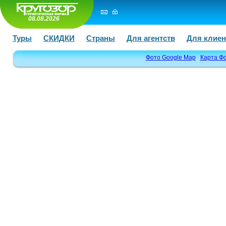
08.08.2026
Туры
СКИДКИ
Страны
Для агентств
Для клиен
Фото Google Map
Карта Ф