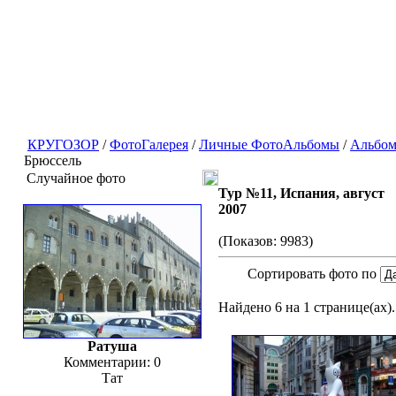
КРУГОЗОР
/
ФотоГалерея
/
Личные ФотоАльбомы
/
Альбом
Брюссель
Случайное фото
Тур №11, Испания, август
2007
(Показов: 9983)
Сортировать фото по
Найдено 6 на 1 странице(ах).
Ратуша
Комментарии: 0
Тат