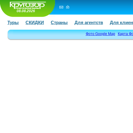
08.08.2026
Туры
СКИДКИ
Страны
Для агентств
Для клиен
Фото Google Map
Карта Ф