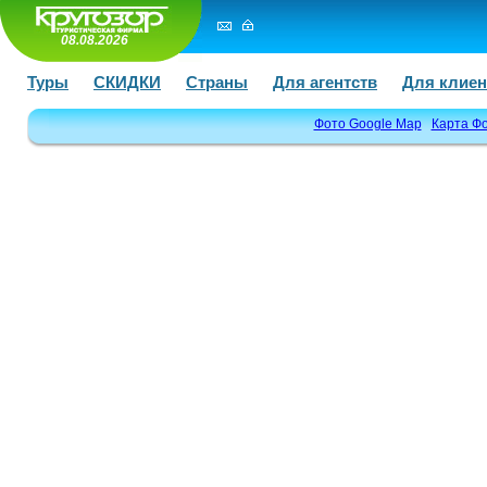
08.08.2026
Туры
СКИДКИ
Страны
Для агентств
Для клиен
Фото Google Map
Карта Ф