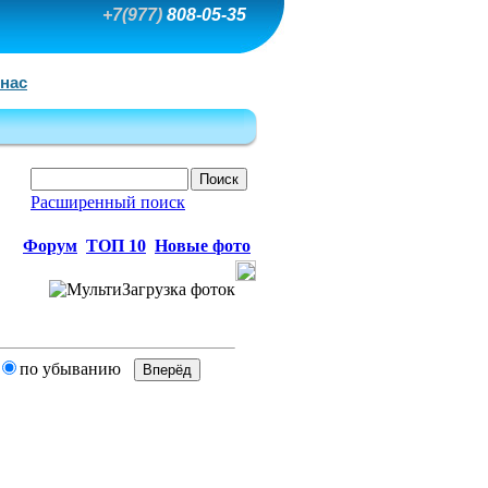
+7(977)
808-05-35
 нас
Расширенный поиск
Форум
ТОП 10
Новые фото
по убыванию