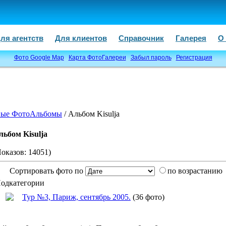
ля агентств
Для клиентов
Справочник
Галерея
О
Фото Google Map
Карта ФотоГалереи
Забыл пароль
Регистрация
ые ФотоАльбомы
/ Альбом Kisulja
льбом Kisulja
Показов: 14051)
Сортировать фото по
по возрастанию
одкатегории
Тур №3, Париж, сентябрь 2005.
(36 фото)