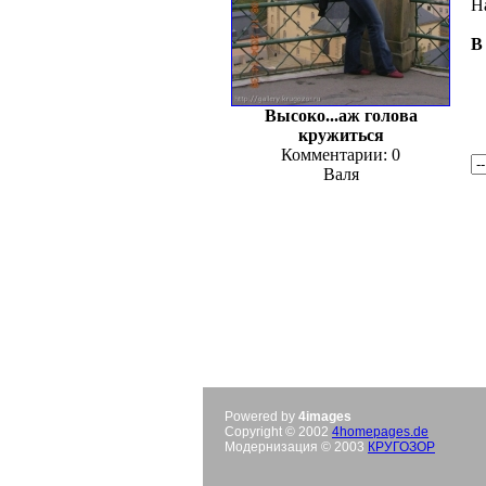
Н
В
Высоко...аж голова
кружиться
Комментарии: 0
Валя
Powered by
4images
Copyright © 2002
4homepages.de
Модернизация © 2003
КРУГОЗОР