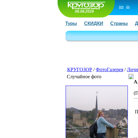
08.08.2026
Туры
СКИДКИ
Страны
Д
КРУГОЗОР
/
ФотоГалерея
/
Личн
Случайное фото
А
(
П