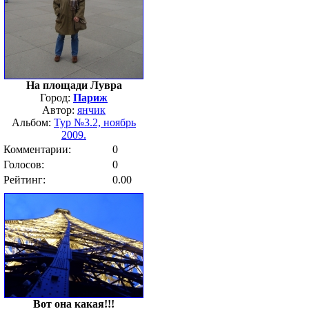
На площади Лувра
Город:
Париж
Автор:
янчик
Альбом:
Тур №3.2, ноябрь
2009.
Комментарии:
0
Голосов:
0
Рейтинг:
0.00
Вот она какая!!!