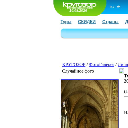
10.08.2026
Туры
СКИДКИ
Страны
Д
КРУГОЗОР
/
ФотоГалерея
/
Личн
Случайное фото
Т
2
(
Н