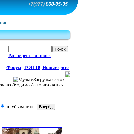
+7(977)
808-05-35
 нас
Расширенный поиск
Форум
ТОП 10
Новые фото
по убыванию