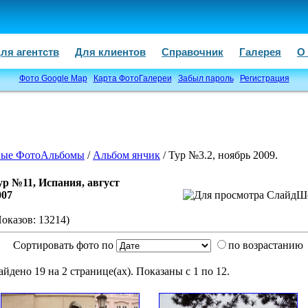
ля агентств
Для клиентов
Справочник
Галерея
О
Фото Google Map
Карта ФотоГалереи
Забыл пароль
Регистрация
ые ФотоАльбомы
/
Альбом янчик
/ Тур №3.2, ноябрь 2009.
ур №11, Испания, август
007
Показов: 13214)
Сортировать фото по
по возрастанию
айдено 19 на 2 странице(ах). Показаны с 1 по 12.