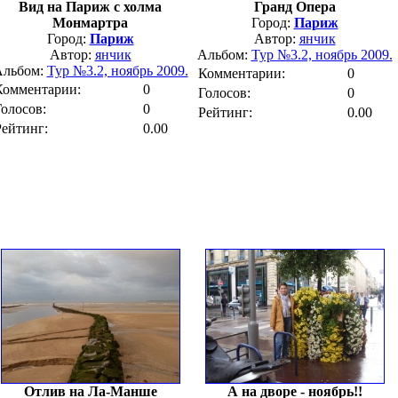
Вид на Париж с холма
Гранд Опера
Монмартра
Город:
Париж
Город:
Париж
Автор:
янчик
Автор:
янчик
Альбом:
Тур №3.2, ноябрь 2009.
Альбом:
Тур №3.2, ноябрь 2009.
Комментарии:
0
Комментарии:
0
Голосов:
0
Голосов:
0
Рейтинг:
0.00
Рейтинг:
0.00
Отлив на Ла-Манше
А на дворе - ноябрь!!