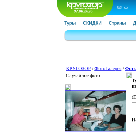
07.08.2026
Туры
СКИДКИ
Страны
Д
КРУГОЗОР
/
ФотоГалерея
/
Фотк
Случайное фото
Т
и
(
Н