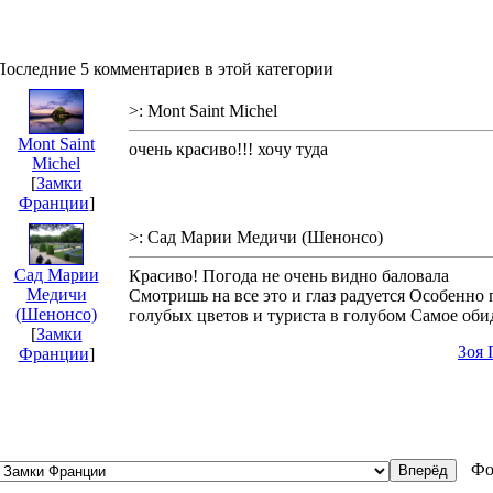
Последние 5 комментариев в этой категории
>: Mont Saint Michel
Mont Saint
очень красиво!!! хочу туда
Michel
[
Замки
Франции
]
>: Сад Марии Медичи (Шенонсо)
Сад Марии
Красиво! Погода не очень видно баловала
Медичи
Смотришь на все это и глаз радуется Особенно
(Шенонсо)
голубых цветов и туриста в голубом Самое обидн
[
Замки
Зоя 
Франции
]
Фо