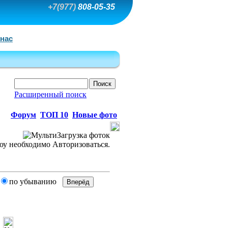
+7(977)
808-05-35
 нас
Расширенный поиск
Форум
ТОП 10
Новые фото
по убыванию