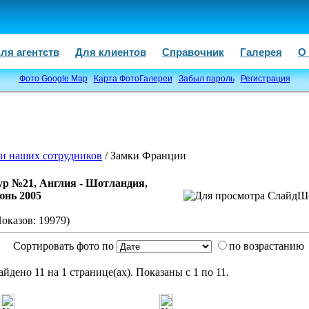
ля агентств
Для клиентов
Справочник
Галерея
О
Фото Google Map
Карта ФотоГалереи
Забыл пароль
Регистрация
и наших сотрудников
/ Замки Франции
ур №21, Англия - Шотландия,
юнь 2005
Показов: 19979)
Сортировать фото по
по возрастанию
айдено 11 на 1 странице(ах). Показаны с 1 по 11.