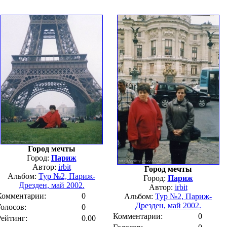
Город мечты
Город:
Париж
Автор:
irbit
Город мечты
Альбом:
Тур №2, Париж-
Город:
Париж
Дрезден, май 2002.
Автор:
irbit
Комментарии:
0
Альбом:
Тур №2, Париж-
Дрезден, май 2002.
Голосов:
0
Комментарии:
0
Рейтинг:
0.00