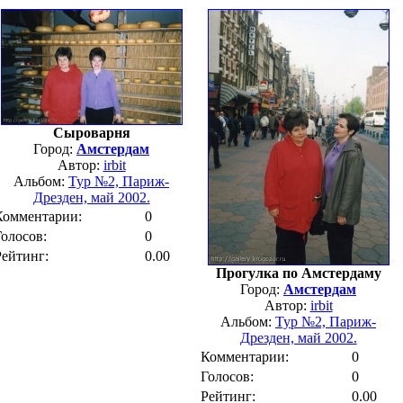
Сыроварня
Город:
Амстердам
Автор:
irbit
Альбом:
Тур №2, Париж-
Дрезден, май 2002.
Комментарии:
0
Голосов:
0
Рейтинг:
0.00
Прогулка по Амстердаму
Город:
Амстердам
Автор:
irbit
Альбом:
Тур №2, Париж-
Дрезден, май 2002.
Комментарии:
0
Голосов:
0
Рейтинг:
0.00