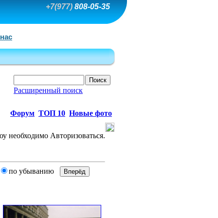
+7(977)
808-05-35
 нас
Расширенный поиск
Форум
ТОП 10
Новые фото
по убыванию