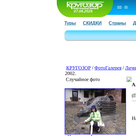
07.08.2026
Туры
СКИДКИ
Страны
Д
КРУГОЗОР
/
ФотоГалерея
/
Личн
2002.
Случайное фото
А
(
Н