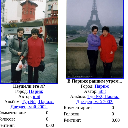
В Париже ранним утром...
Неужели это я?
Город:
Париж
Город:
Париж
Автор:
irbit
Автор:
irbit
Альбом:
Тур №2, Париж-
Альбом:
Тур №2, Париж-
Дрезден, май 2002.
Дрезден, май 2002.
Комментарии:
0
Комментарии:
0
Голосов:
0
Голосов:
0
Рейтинг:
0.00
Рейтинг:
0.00