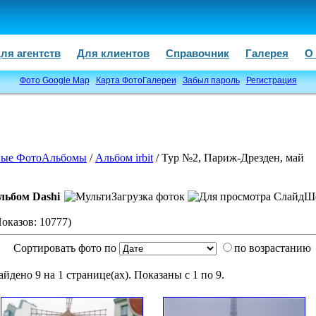
ля агентств
Для клиентов
Справочник
Галерея
О
Фото Google Map
Карта ФотоГалереи
Забыл пароль
Регистрация
ые ФотоАльбомы
/
Альбом irbit
/ Тур №2, Париж-Дрезден, май
льбом Dashi
Показов: 10777)
Сортировать фото по
по возрастанию
айдено 9 на 1 странице(ах). Показаны с 1 по 9.