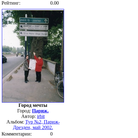
Рейтинг:
0.00
Город мечты
Город:
Париж.
Автор:
irbit
Альбом:
Тур №2, Париж-
Дрезден, май 2002.
Комментарии:
0