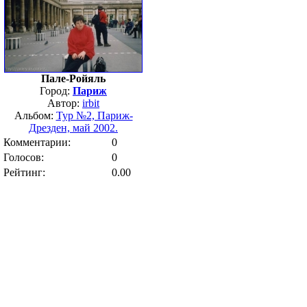
Пале-Ройяль
Город:
Париж
Автор:
irbit
Альбом:
Тур №2, Париж-
Дрезден, май 2002.
Комментарии:
0
Голосов:
0
Рейтинг:
0.00