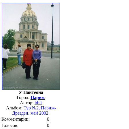
У Пантеона
Город:
Париж
Автор:
irbit
Альбом:
Тур №2, Париж-
Дрезден, май 2002.
Комментарии:
0
Голосов:
0