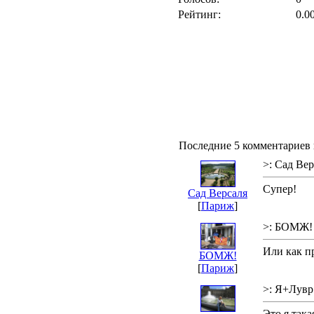
Рейтинг:
0.0
Последние 5 комментариев 
>: Сад Вер
Супер!
Сад Версаля
[
Париж
]
>: БОМЖ!
Или как п
БОМЖ!
[
Париж
]
>: Я+Лувр
Это я так