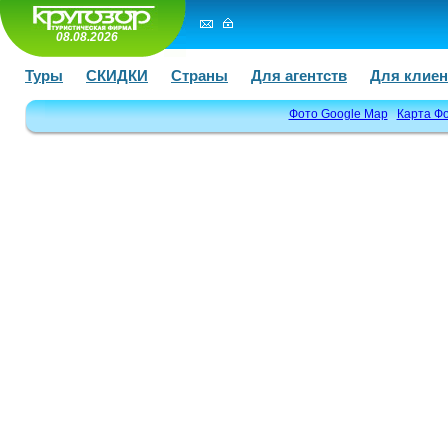
08.08.2026
Туры
СКИДКИ
Страны
Для агентств
Для клиен
Фото Google Map
Карта Ф