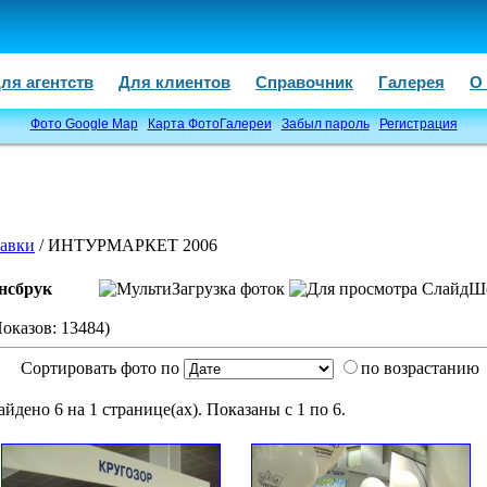
ля агентств
Для клиентов
Справочник
Галерея
О
Фото Google Map
Карта ФотоГалереи
Забыл пароль
Регистрация
авки
/ ИНТУРМАРКЕТ 2006
нсбрук
Показов: 13484)
Сортировать фото по
по возрастанию
айдено 6 на 1 странице(ах). Показаны с 1 по 6.