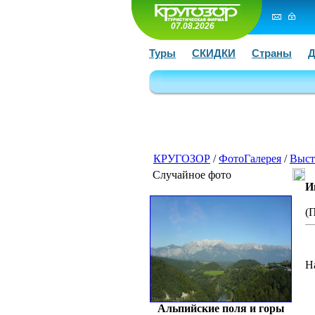
07.08.2026
Туры
СКИДКИ
Страны
Д
КРУГОЗОР
/
ФотоГалерея
/
Выст
Случайное фото
И
(
Н
Альпийские поля и горы