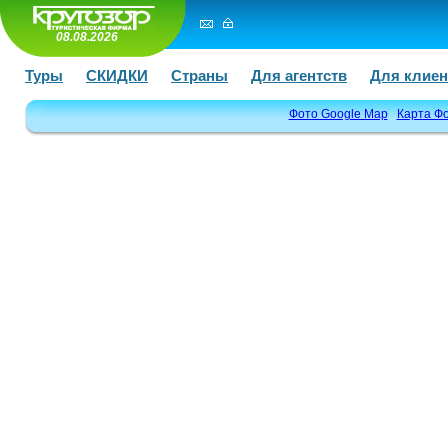
08.08.2026
Туры
СКИДКИ
Страны
Для агентств
Для клиен
Фото Google Map
Карта Ф