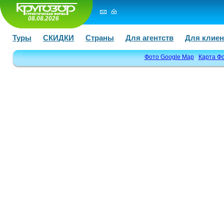
08.08.2026
Туры
СКИДКИ
Страны
Для агентств
Для клиен
Фото Google Map
Карта Ф