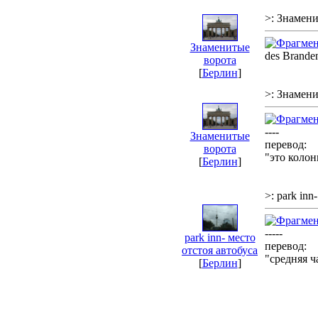
>: Знамен
Знаменитые
des Branden
ворота
[
Берлин
]
>: Знамен
----
Знаменитые
перевод:
ворота
"это коло
[
Берлин
]
>: park inn
-----
park inn- место
перевод:
отстоя автобуса
"средняя ч
[
Берлин
]