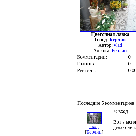
Цветочная лавка
Город:
Берлин
Автор:
vlad
Альбом:
Берлин
Комментарии:
0
Голосов:
0
Рейтинг:
0.0
Последние 5 комментариев 
>: вход
Вот у меня
вход
делаю не 
[
Берлин
]