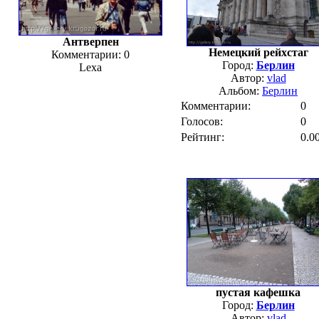
Антверпен
Немецкий рейхстаг
Комментарии: 0
Город:
Берлин
Lexa
Автор:
vlad
Альбом:
Берлин
Комментарии:
0
Голосов:
0
Рейтинг:
0.0
пустая кафешка
Город:
Берлин
Автор:
vlad