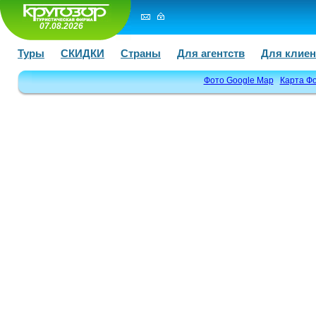
07.08.2026
Туры
СКИДКИ
Страны
Для агентств
Для клиен
Фото Google Map
Карта Ф