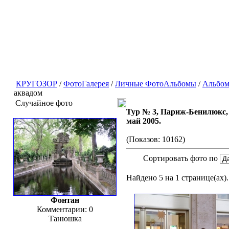
КРУГОЗОР
/
ФотоГалерея
/
Личные ФотоАльбомы
/
Альбом
аквадом
Случайное фото
Тур № 3, Париж-Бенилюкс,
май 2005.
(Показов: 10162)
Сортировать фото по
Найдено 5 на 1 странице(ах).
Фонтан
Комментарии: 0
Танюшка