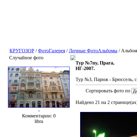
КРУГОЗОР
/
ФотоГалерея
/
Личные ФотоАльбомы
/ Альбо
Случайное фото
Тур №7ny, Прага,
НГ-2007.
Тур №3, Париж - Брюссель, с
Сортировать фото по
Найдено 21 на 2 странице(ах)
-
Комментарии: 0
libra