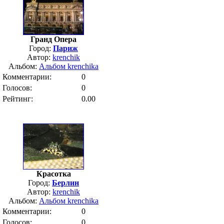
Гранд Опера
Город:
Париж
Автор:
krenchik
Альбом:
Альбом krenchika
Комментарии:
0
Голосов:
0
Рейтинг:
0.00
Красотка
Город:
Берлин
Автор:
krenchik
Альбом:
Альбом krenchika
Комментарии:
0
Голосов:
0