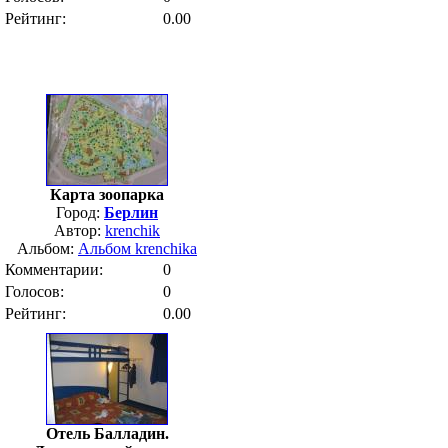
Рейтинг:
0.00
Карта зоопарка
Город:
Берлин
Автор:
krenchik
Альбом:
Альбом krenchika
Комментарии:
0
Голосов:
0
Рейтинг:
0.00
Отель Балладин.