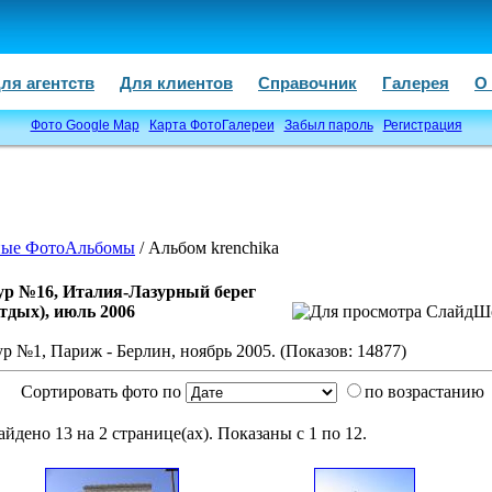
ля агентств
Для клиентов
Справочник
Галерея
О
Фото Google Map
Карта ФотоГалереи
Забыл пароль
Регистрация
ые ФотоАльбомы
/ Альбом krenchika
ур №16, Италия-Лазурный берег
отдых), июль 2006
ур №1, Париж - Берлин, ноябрь 2005. (Показов: 14877)
Сортировать фото по
по возрастанию
айдено 13 на 2 странице(ах). Показаны с 1 по 12.