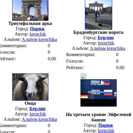
Триумфальная арка
Город:
Париж
Браденбургские ворота
Автор:
krenchik
Город:
Берлин
Альбом:
Альбом krenchika
Автор:
krenchik
Комментарии:
0
Альбом:
Альбом krenchika
Голосов:
0
Комментарии:
0
Рейтинг:
0.00
Голосов:
0
Рейтинг:
0.00
Овца
Город:
Берлин
Автор:
krenchik
На третьем уровне Эйфелевой
Альбом:
Альбом krenchika
башни
Город:
Париж
Комментарии:
0
Автор:
krenchik
Голосов:
0