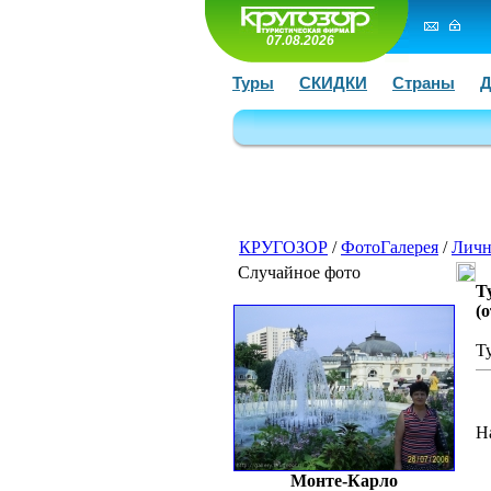
07.08.2026
Туры
СКИДКИ
Страны
Д
КРУГОЗОР
/
ФотоГалерея
/
Личн
Случайное фото
Т
(
Т
Н
Монте-Карло