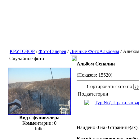
КРУГОЗОР
/
ФотоГалерея
/
Личные ФотоАльбомы
/ Альбо
Случайное фото
Альбом Сеналии
(Показов: 15520)
Сортировать фото по
Подкатегории
Тур №7, Прага, янва
Вид с фуникулера
Комментарии: 0
Найдено 0 на 0 странице(ах).
Juliet
В этой категории нет изоб