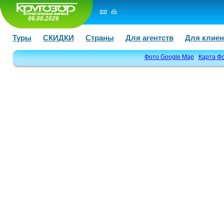
06.08.2026
Туры
СКИДКИ
Страны
Для агентств
Для клиен
Фото Google Map
Карта Ф