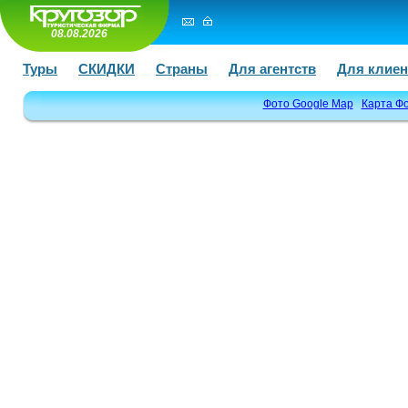
08.08.2026
Туры
СКИДКИ
Страны
Для агентств
Для клиен
Фото Google Map
Карта Ф