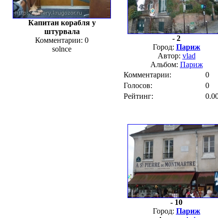
Капитан корабля у
штурвала
- 2
Комментарии: 0
Город:
Париж
solnce
Автор:
vlad
Альбом:
Париж
Комментарии:
0
Голосов:
0
Рейтинг:
0.0
- 10
Город:
Париж