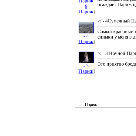
Париж
осаждает Париж о
9
[
Париж
]
>: - 4Сумечный П
Самый красивый в
- 4
снимки у меня в 
[
Париж
]
>: - 3 Ночной Па
Это приятно брод
- 3
[
Париж
]