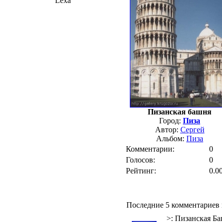
Lexa
Пизанская башня
Город:
Пиза
Автор:
Сергей
Альбом:
Пиза
Комментарии:
0
Голосов:
0
Рейтинг:
0.0
Последние 5 комментариев 
>: Пизанская Б