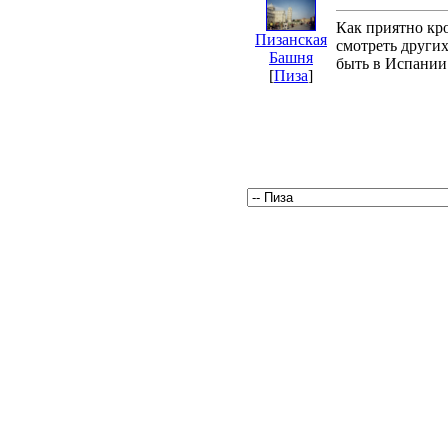
Как приятно кро
Пизанская
смотреть други
Башня
быть в Испании 
[
Пиза
]