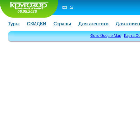
06.08.2026
Туры
СКИДКИ
Страны
Для агентств
Для клиен
Фото Google Map
Карта Ф