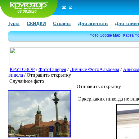
08.08.2026
Туры
СКИДКИ
Страны
Для агентств
Для клиен
Фото Google Map
Карта Ф
КРУГОЗОР
/
ФотоГалерея
/
Личные ФотоАльбомы
/
Альбом
видела
/ Отправить открытку
Случайное фото
Отправить открытку
Эркер,каких никогда не вид