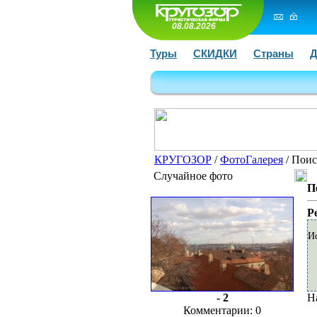
08.08.2026
Туры
СКИДКИ
Страны
Д
КРУГОЗОР
/
ФотоГалерея
/ Поис
Случайное фото
П
Р
И
- 2
Н
Комментарии: 0