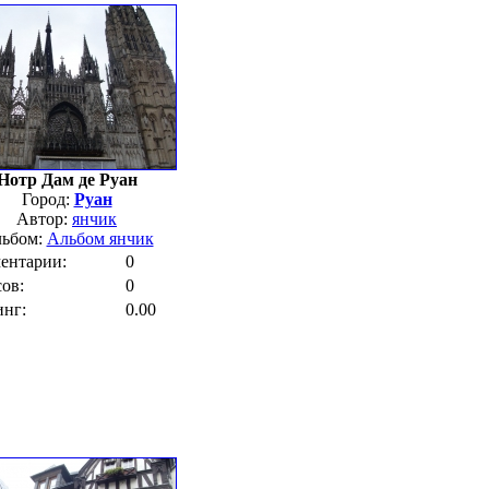
Нотр Дам де Руан
Город:
Руан
Автор:
янчик
ьбом:
Альбом янчик
ентарии:
0
ов:
0
инг:
0.00