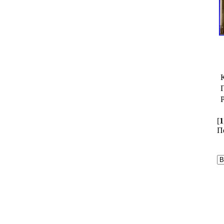
[
1
П