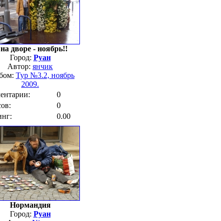
ай 2003.
05.
август 2004.
на дворе - ноябрь!!
Город:
Руан
Автор:
янчик
бом:
Тур №3.2, ноябрь
2009.
ентарии:
0
ов:
0
инг:
0.00
5
.
Нормандия
Город:
Руан