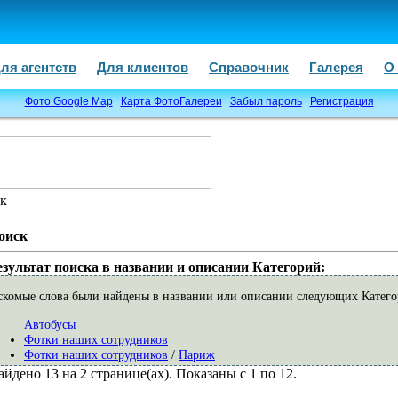
ля агентств
Для клиентов
Справочник
Галерея
О
Фото Google Map
Карта ФотоГалереи
Забыл пароль
Регистрация
к
оиск
езультат поиска в названии и описании Категорий:
скомые слова были найдены в названии или описании следующих Катего
Автобусы
Фотки наших сотрудников
Фотки наших сотрудников
/
Париж
Фотки наших сотрудников
/
Рим
айдено 13 на 2 странице(ах). Показаны с 1 по 12.
Фотки наших сотрудников
/
Венеция