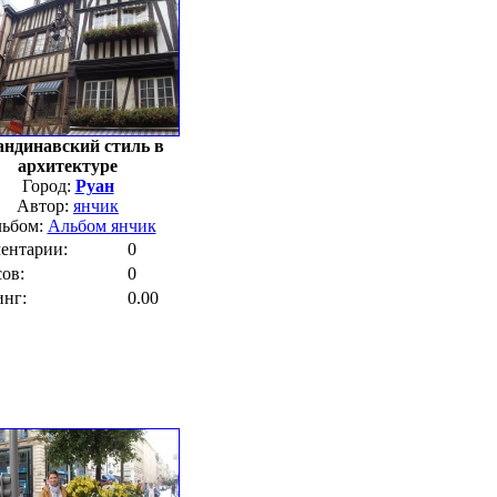
ндинавский стиль в
архитектуре
Город:
Руан
Автор:
янчик
ьбом:
Альбом янчик
я - Австрия, 2000.
ентарии:
0
004.
ов:
0
инг:
0.00
илюкс, июнь 2003
Германия, август 2003
я, июнь 2004