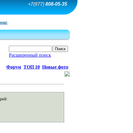
+7(977)
808-05-35
 нас
Расширенный поиск
Форум
ТОП 10
Новые фото
рий: