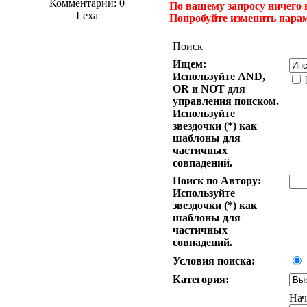
Фотки наших сотруднико
Комментарии: 0
По вашему запросу ничего 
Фотки наших сотруднико
Lexa
Попробуйте изменить пара
Фотки наших сотруднико
Фотки наших сотруднико
Поиск
Фотки наших сотруднико
Фотки наших сотруднико
Ищем:
Фотки наших сотруднико
Используйте AND,
Фотки наших сотруднико
OR и NOT для
Фотки наших сотруднико
управления поиском.
Фотки наших сотруднико
Используйте
Личные ФотоАльбомы
звездочки (*) как
Личные ФотоАльбомы
/
А
шаблоны для
Личные ФотоАльбомы
/
А
частичных
Личные ФотоАльбомы
/
А
совпадений.
Личные ФотоАльбомы
/
А
Фотки наших сотруднико
Поиск по Автору:
Фотки наших сотруднико
Используйте
Фотки наших сотруднико
звездочки (*) как
Личные ФотоАльбомы
/
А
шаблоны для
Личные ФотоАльбомы
/
Н
частичных
Личные ФотоАльбомы
/
А
совпадений.
Личные ФотоАльбомы
/
А
Личные ФотоАльбомы
/
А
Условия поиска:
Личные ФотоАльбомы
/
А
Категория:
Личные ФотоАльбомы
/
А
Личные ФотоАльбомы
/
А
Нач
Путешествия на воздушны