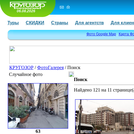
06.08.2026
Туры
СКИДКИ
Страны
Для агентств
Для клиен
Фото Google Map
Карта Ф
КРУГОЗОР
/
ФотоГалерея
/ Поиск
Случайное фото
Поиск
Найдено 121 на 11 странице(а
63