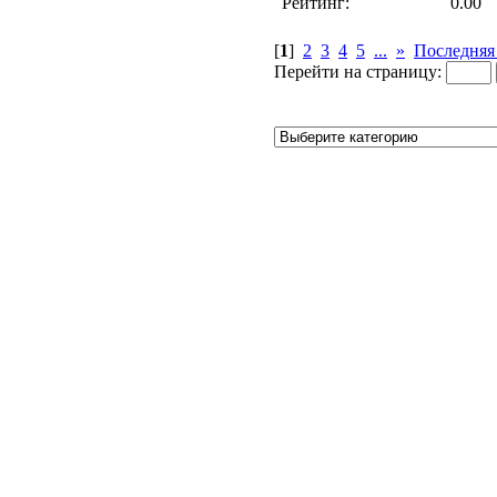
Рейтинг:
0.00
[
1
]
2
3
4
5
...
»
Последняя
Перейти на страницу: