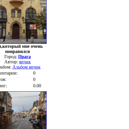
,который мне очень
понравился
Город:
Прага
Автор:
янчик
ьбом:
Альбом янчик
ентарии:
0
ов:
0
инг:
0.00