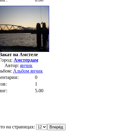
Закат на Амстеле
Город:
Амстердам
Автор:
янчик
ьбом:
Альбом янчик
ентарии:
0
ов:
1
инг:
5.00
то на страницах: