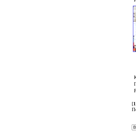
[
1
П