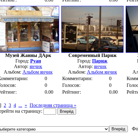
Музей Жанны ДАрк
Современный Париж
Город:
Руан
Город:
Париж
Автор:
янчик
Автор:
янчик
Альбом:
Альбом янчик
Альбом:
Альбом янчик
Ал
Комментарии:
0
Комментарии:
0
Комм
Голосов:
0
Голосов:
0
Голос
Рейтинг:
0.00
Рейтинг:
0.00
Рейт
]
2
3
4
...
»
Последняя страница »
ерейти на страницу:
Фо