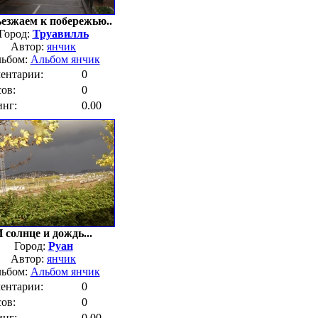
езжаем к побережью..
Город:
Труавилль
Автор:
янчик
ьбом:
Альбом янчик
ентарии:
0
ов:
0
инг:
0.00
 солнце и дождь...
Город:
Руан
Автор:
янчик
ьбом:
Альбом янчик
ентарии:
0
ов:
0
инг:
0.00