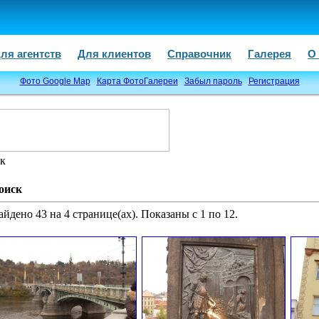
ля агентств
Для клиентов
Справочник
Галерея
О
Фото Google Map
Карта ФотоГалереи
Забыл пароль
Регистрация
к
оиск
айдено 43 на 4 странице(ах). Показаны с 1 по 12.