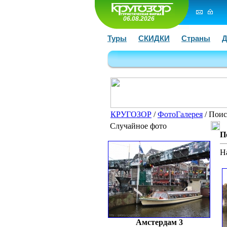
06.08.2026
Туры
СКИДКИ
Страны
Д
КРУГОЗОР
/
ФотоГалерея
/ Поис
Случайное фото
П
Н
Амстердам 3