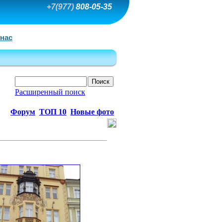
+7(977)
808-05-35
 нас
Расширенный поиск
Форум
ТОП 10
Новые фото