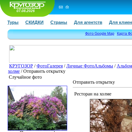
07.08.2026
Туры
СКИДКИ
Страны
Для агентств
Для клиен
Фото Google Map
Карта Ф
КРУГОЗОР
/
ФотоГалерея
/
Личные ФотоАльбомы
/
Альбом
холме
/ Отправить открытку
Случайное фото
Отправить открытку
Ресторан на холме