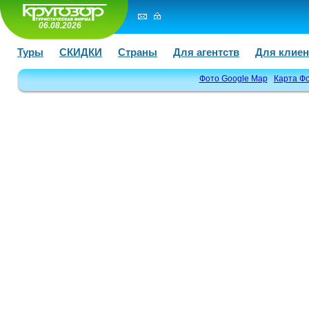
06.08.2026
Туры
СКИДКИ
Страны
Для агентств
Для клиен
Фото Google Map
Карта Ф