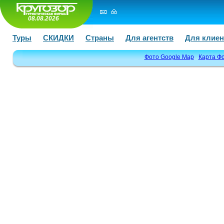
08.08.2026
Туры
СКИДКИ
Страны
Для агентств
Для клиен
Фото Google Map
Карта Ф