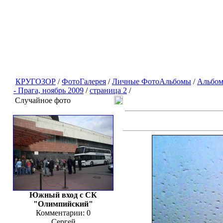
КРУГОЗОР
/
ФотоГалерея
/
Личные ФотоАльбомы
/
Альбом
- Прага, ноябрь 2009
/
страница 2
/
Случайное фото
Южный вход с СК
"Олимпийский"
Комментарии: 0
Сергей