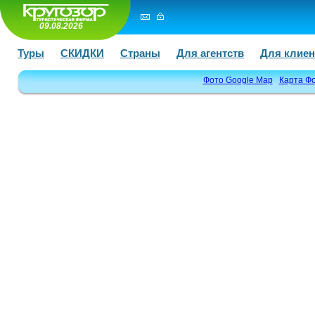
09.08.2026
Туры
СКИДКИ
Страны
Для агентств
Для клиен
Фото Google Map
Карта Ф