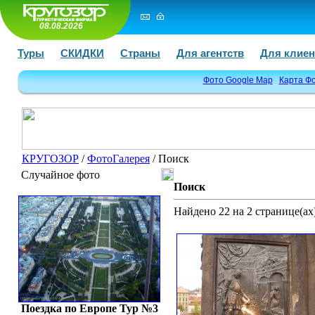
08.08.2026
Туры
СКИДКИ
Страны
Для агентств
Для клиен
Фото Google Map
Карта Ф
КРУГОЗОР
/
ФотоГалерея
/ Поиск
Случайное фото
Поиск
Найдено 22 на 2 странице(ах)
Поездка по Европе Тур №3