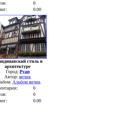
ов:
0
инг:
0.00
ндинавский стиль в
архитектуре
Город:
Руан
Автор:
янчик
ьбом:
Альбом янчик
ентарии:
0
ов:
0
инг:
0.00