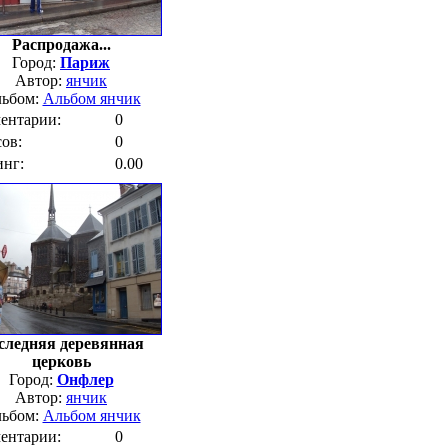
Распродажа...
Город:
Париж
Автор:
янчик
ьбом:
Альбом янчик
ентарии:
0
ов:
0
инг:
0.00
следняя деревянная
церковь
Город:
Онфлер
Автор:
янчик
ьбом:
Альбом янчик
ентарии:
0