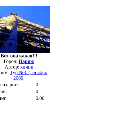
Вот она какая!!!
Город:
Париж
Автор:
янчик
бом:
Тур №3.2, ноябрь
2009.
ентарии:
0
ов:
0
инг:
0.00