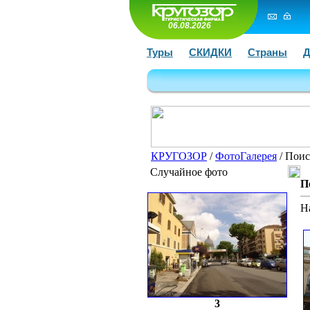
06.08.2026
Туры
СКИДКИ
Страны
Д
КРУГОЗОР
/
ФотоГалерея
/ Поис
Случайное фото
П
Н
3