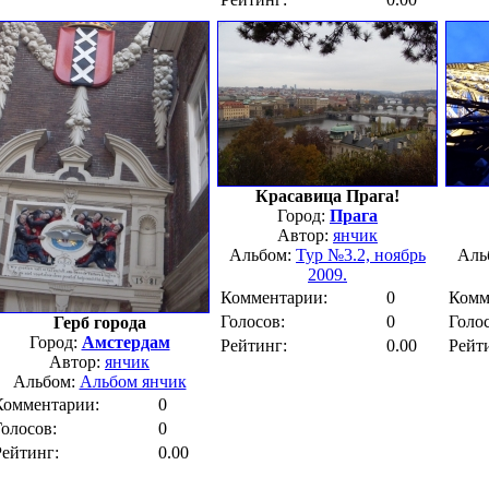
Красавица Прага!
Город:
Прага
Автор:
янчик
Альбом:
Тур №3.2, ноябрь
Аль
2009.
Комментарии:
0
Комм
Голосов:
0
Голос
Герб города
Город:
Амстердам
Рейтинг:
0.00
Рейт
Автор:
янчик
Альбом:
Альбом янчик
Комментарии:
0
Голосов:
0
Рейтинг:
0.00