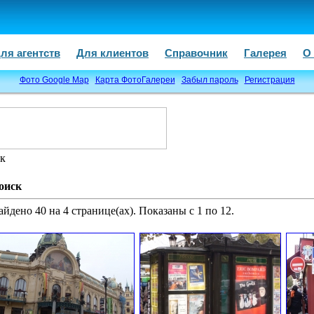
ля агентств
Для клиентов
Справочник
Галерея
О
Фото Google Map
Карта ФотоГалереи
Забыл пароль
Регистрация
к
оиск
айдено 40 на 4 странице(ах). Показаны с 1 по 12.