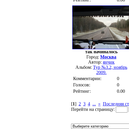
так начиналось
Город:
Москва
Автор:
янчик
Альбом:
Тур №3.2, ноябрь
2009.
Комментарии:
0
Голосов:
0
Рейтинг:
0.00
[
1
]
2
3
4
...
»
Последняя с
Перейти на страницу: