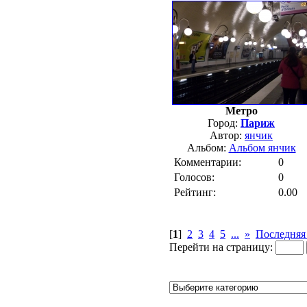
Метро
Город:
Париж
Автор:
янчик
Альбом:
Альбом янчик
Комментарии:
0
Голосов:
0
Рейтинг:
0.00
[
1
]
2
3
4
5
...
»
Последняя
Перейти на страницу: