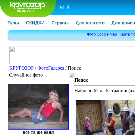
06.08.2026
Туры
СКИДКИ
Страны
Для агентств
Для клиен
Фото Google Map
Карта Ф
КРУГОЗОР
/
ФотоГалерея
/ Поиск
Случайное фото
Поиск
Найдено 62 на 6 странице(ах)
все та же баня