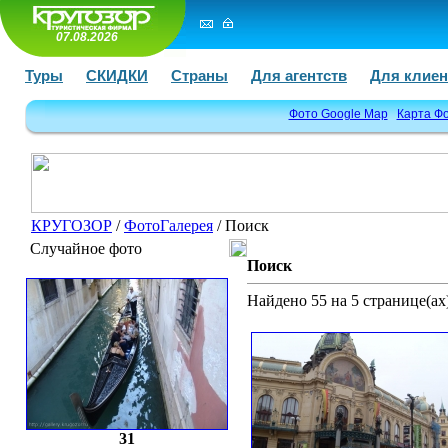
07.08.2026
Туры
СКИДКИ
Страны
Для агентств
Для клиен
Фото Google Map
Карта Ф
КРУГОЗОР
/
ФотоГалерея
/ Поиск
Случайное фото
Поиск
Найдено 55 на 5 странице(ах)
31