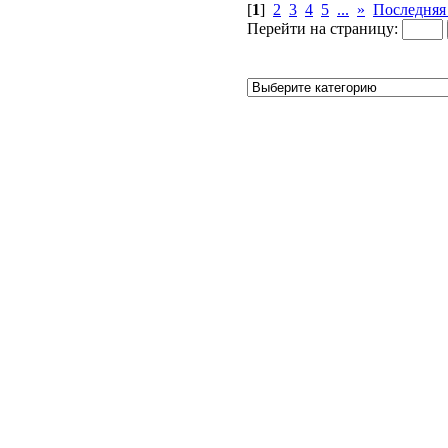
[
1
]
2
3
4
5
...
»
Последняя
Перейти на страницу: