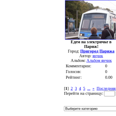
Едем на электричке в
Париж!
Город:
Пригород
Парижа
Автор:
янчик
Альбом:
Альбом янчик
Комментарии:
0
Голосов:
0
Рейтинг:
0.00
[
1
]
2
3
4
5
...
»
Последняя
Перейти на страницу: