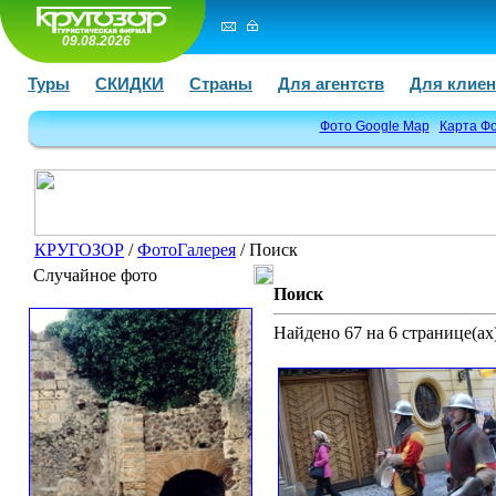
09.08.2026
Туры
СКИДКИ
Страны
Для агентств
Для клиен
Фото Google Map
Карта Ф
КРУГОЗОР
/
ФотоГалерея
/ Поиск
Случайное фото
Поиск
Найдено 67 на 6 странице(ах)