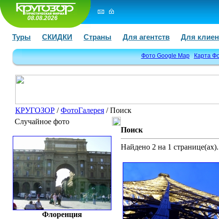
08.08.2026
Туры
СКИДКИ
Страны
Для агентств
Для клиен
Фото Google Map
Карта Ф
КРУГОЗОР
/
ФотоГалерея
/ Поиск
Случайное фото
Поиск
Найдено 2 на 1 странице(ах).
Флоренция