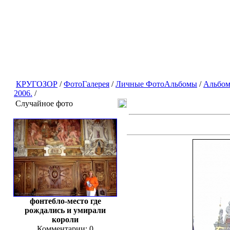
КРУГОЗОР
/
ФотоГалерея
/
Личные ФотоАльбомы
/
Альбом
2006.
/
Случайное фото
фонтебло-место где
рождались и умирали
короли
Комментарии: 0