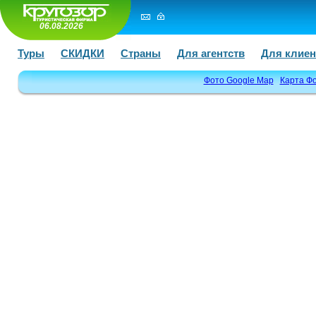
06.08.2026
Туры
СКИДКИ
Страны
Для агентств
Для клиен
Фото Google Map
Карта Ф