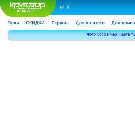
07.08.2026
Туры
СКИДКИ
Страны
Для агентств
Для клиен
Фото Google Map
Карта Ф