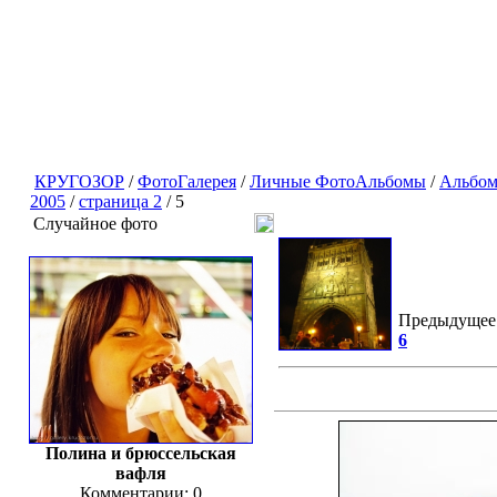
КРУГОЗОР
/
ФотоГалерея
/
Личные ФотоАльбомы
/
Альбо
2005
/
страница 2
/ 5
Случайное фото
Предыдущее
6
Полина и брюссельская
вафля
Комментарии: 0