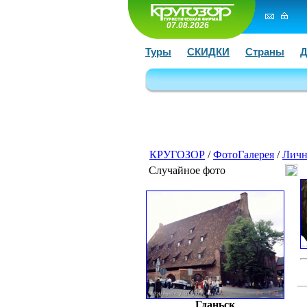
07.08.2026
Туры
СКИДКИ
Страны
Д
КРУГОЗОР
/
ФотоГалерея
/
Личн
Случайное фото
Гданьск