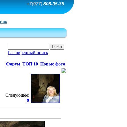
+7(977)
808-05-35
 нас
Расширенный поиск
Форум
ТОП 10
Новые фото
Следующее:
9