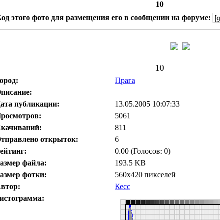
10
од этого фото для размещения его в сообщении на форуме:
10
ород:
Прага
писание:
ата публикации:
13.05.2005 10:07:33
росмотров:
5061
качиваний:
811
тправлено открыток:
6
ейтинг:
0.00 (Голосов: 0)
азмер файла:
193.5 KB
азмер фотки:
560x420 пикселей
втор:
Кесс
истограмма: