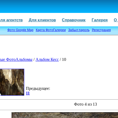
ля агентств
Для клиентов
Справочник
Галерея
О
Фото Google Map
Карта ФотоГалереи
Забыл пароль
Регистрация
ые ФотоАльбомы
/
Альбом Кесс
/ 10
Предыдущее:
11
Фото 4 из 13