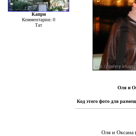
Капри
Комментарии: 0
Тат
Оля и О
Код этого фото для размещ
Оля и Оксана 