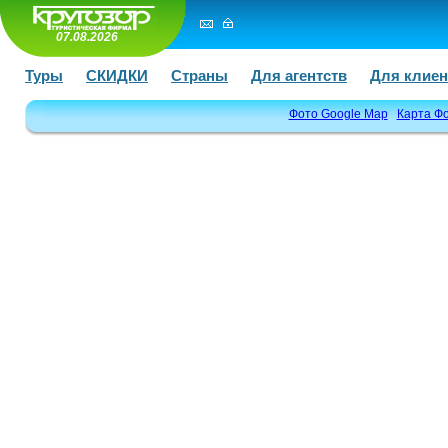
07.08.2026
Туры
СКИДКИ
Страны
Для агентств
Для клиен
Фото Google Map
Карта Ф