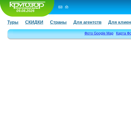
09.08.2026
Туры
СКИДКИ
Страны
Для агентств
Для клиен
Фото Google Map
Карта Ф