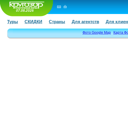
07.08.2026
Туры
СКИДКИ
Страны
Для агентств
Для клиен
Фото Google Map
Карта Ф