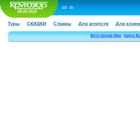
08.08.2026
Туры
СКИДКИ
Страны
Для агентств
Для клиен
Фото Google Map
Карта Ф